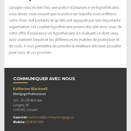
Lorsque vous recherchez une police d’assurance vie hypothécaire,
vous devez vous assurer que la police sur laquelle vous arrêterez
votre choix soit portable et qu’elle soit appuyée par une importante
organisation. Un courtier hypothécaire pourra discuter avec vous de
votre offre d’assurance vie hypothécaire. En évaluant ce dont vous
avez vraiment besoin et les différences en matière de protection et
de coût, il vous permettra de prendre la meilleure décision possible
pour vous et vos proches.
COMMUNIQUER AVEC NOUS
Katherine Blackwell
Mortgage Professional
325 - 20178 96th Ave
Langley, BC
V1M 0B2, Canada
Courriel:
katherine@turnkeymortgage.ca
Mobile:
6048367269